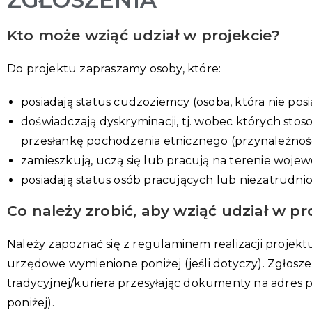
Kto może wziąć udział w projekcie?
Do projektu zapraszamy osoby, które:
posiadają status cudzoziemcy (osoba, która nie po
doświadczają dyskryminacji, tj. wobec których st
przesłankę pochodzenia etnicznego (przynależności
zamieszkują, uczą się lub pracują na terenie woje
posiadają status osób pracujących lub niezatrudn
Co należy zrobić, aby wziąć udział w pr
Należy zapoznać się z regulaminem realizacji proje
urzędowe wymienione poniżej (jeśli dotyczy). Zgłosz
tradycyjnej/kuriera przesyłając dokumenty na adres p
poniżej).