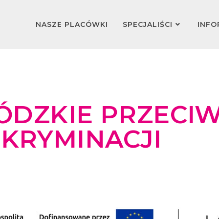
NASZE PLACÓWKI
SPECJALIŚCI
INFO
ÓDZKIE PRZECI
KRYMINACJI