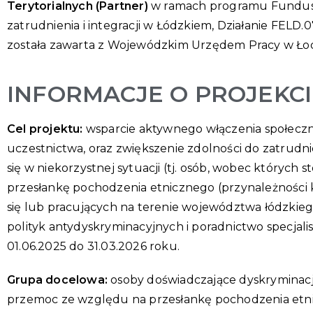
Terytorialnych (Partner)
w ramach programu Fundusze
zatrudnienia i integracji w Łódzkiem, Działanie FELD
została zawarta z Wojewódzkim Urzędem Pracy w Łod
INFORMACJE O PROJEKCI
Cel projektu:
wsparcie aktywnego włączenia społeczn
uczestnictwa, oraz zwiększenie zdolności do zatrudn
się w niekorzystnej sytuacji (tj. osób, wobec któryc
przesłankę pochodzenia etnicznego (przynależności k
się lub pracujących na terenie województwa łódzkie
polityk antydyskryminacyjnych i poradnictwo specjal
01.06.2025 do 31.03.2026 roku.
Grupa docelowa:
osoby doświadczające dyskryminacji
przemoc ze względu na przesłankę pochodzenia etnicz