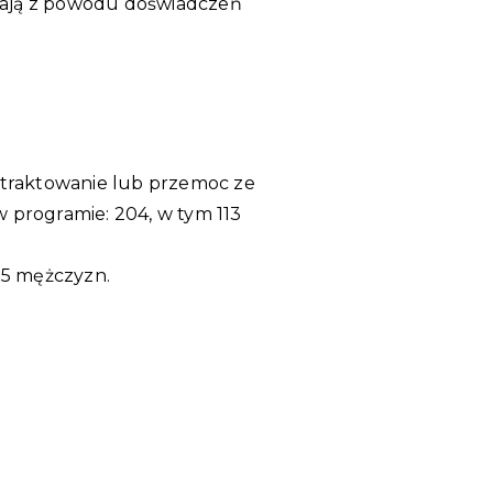
acają z powodu doświadczeń
e traktowanie lub przemoc ze
 programie: 204, w tym 113
15 mężczyzn.