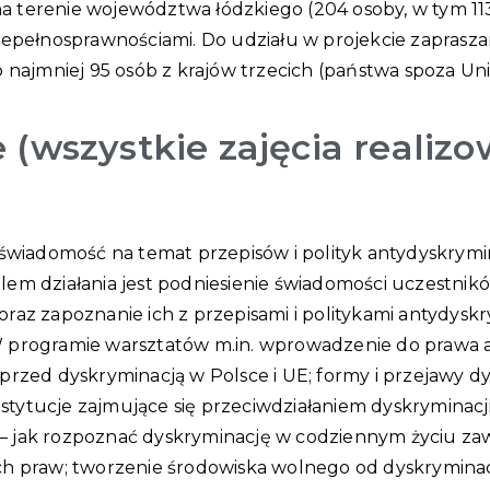
 terenie województwa łódzkiego (204 osoby, w tym 113 
niepełnosprawnościami. Do udziału w projekcie zapras
 najmniej 95 osób z krajów trzecich (państwa spoza Unii
e (wszystkie zajęcia realiz
świadomość na temat przepisów i polityk antydyskrymi
Celem działania jest podniesienie świadomości uczestni
az zapoznanie ich z przepisami i politykami antydysk
. W programie warsztatów m.in. wprowadzenie do prawa 
zed dyskryminacją w Polsce i UE; formy i przejawy dys
stytucje zajmujące się przeciwdziałaniem dyskryminacji
i – jak rozpoznać dyskryminację w codziennym życiu 
ich praw; tworzenie środowiska wolnego od dyskryminac