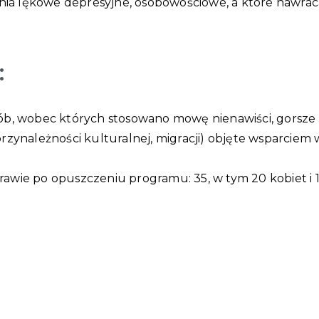
enia lękowe depresyjne, osobowościowe, a które nawr
:
osób, wobec których stosowano mowę nienawiści, gorsz
ynależności kulturalnej, migracji) objęte wsparciem w
prawie po opuszczeniu programu: 35, w tym 20 kobiet i 