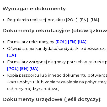
Wymagane dokumenty
Regulamin realizacji projektu
[POL]
[EN]
[
UA]
Dokumenty rekrutacyjne (obowiązkowe
Formularz rekrutacyjny
[POL]
[EN]
[UA]
Oświadczenie kandydata/kandydatki o doświadczaniu
[UA]
Formularz wstępnej diagnozy potrzeb w zakresie po
[POL]
[EN]
[UA]
Kopia paszportu lub innego dokumentu potwierdz
(karta pobytu) lub kopia zezwolenia na pobyt stał
ochrony międzynarodowej
Dokumenty urzędowe (jeśli dotyczy):