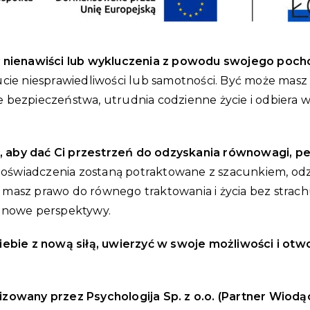
nienawiści lub wykluczenia z powodu swojego pochod
cie niesprawiedliwości lub samotności. Być może masz 
cie bezpieczeństwa, utrudnia codzienne życie i odbiera w
, aby dać Ci przestrzeń do odzyskania równowagi, pe
 doświadczenia zostaną potraktowane z szacunkiem, odzys
masz prawo do równego traktowania i życia bez strachu
a nowe perspektywy.
iebie z nową siłą, uwierzyć w swoje możliwości i otwo
izowany przez Psychologija Sp. z o.o. (Partner Wiodąc