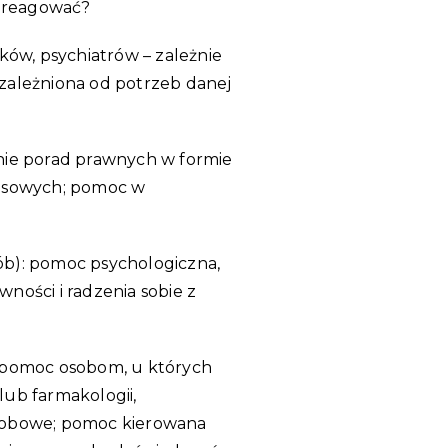
k reagować?
ów, psychiatrów – zależnie
uzależniona od potrzeb danej
anie porad prawnych w formie
cesowych; pomoc w
ób): pomoc psychologiczna,
ności i radzenia sobie z
: pomoc osobom, u których
lub farmakologii,
orobowe; pomoc kierowana