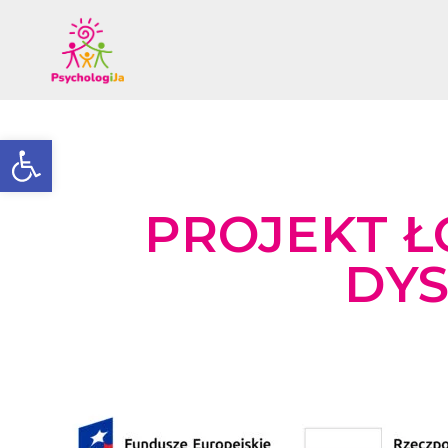
Otwórz pasek narzędzi
PROJEKT Ł
DYS