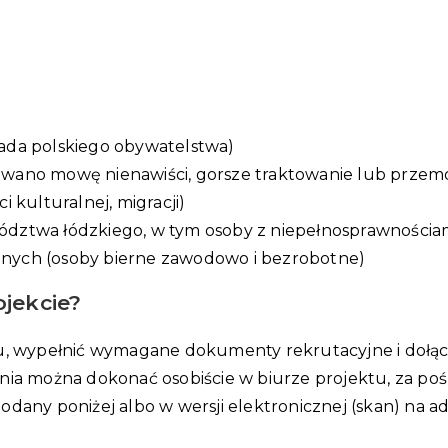
siada polskiego obywatelstwa)
osowano mowę nienawiści, gorsze traktowanie lub prze
 kulturalnej, migracji)
wództwa łódzkiego, w tym osoby z niepełnosprawnościa
ionych (osoby bierne zawodowo i bezrobotne)
ojekcie?
ktu, wypełnić wymagane dokumenty rekrutacyjne i doł
enia można dokonać osobiście w biurze projektu, za p
odany poniżej albo w wersji elektronicznej (skan) na a