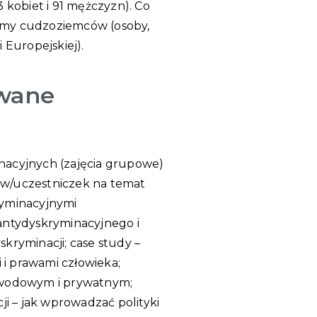
kobiet i 91 mężczyzn). Co
zamy cudzoziemców (osoby,
 Europejskiej).
owane
nacyjnych (zajęcia grupowe)
ków/uczestniczek na temat
ryminacyjnymi
antydyskryminacyjnego i
kryminacji; case study –
 i prawami człowieka;
zawodowym i prywatnym;
ji – jak wprowadzać polityki