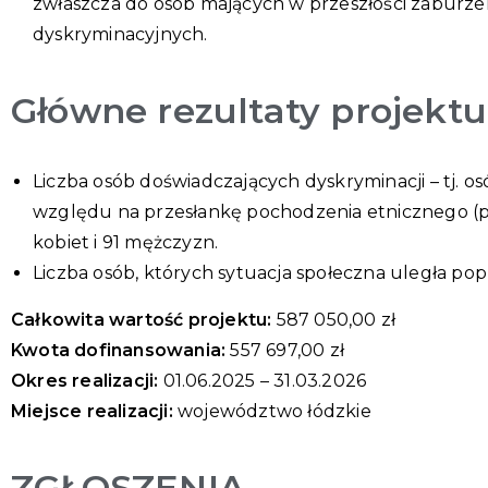
zwłaszcza do osób mających w przeszłości zaburz
dyskryminacyjnych.
Główne rezultaty projektu
Liczba osób doświadczających dyskryminacji – tj. 
względu na przesłankę pochodzenia etnicznego (prz
kobiet i 91 mężczyzn.
Liczba osób, których sytuacja społeczna uległa po
Całkowita wartość projektu:
587 050,00 zł
Kwota dofinansowania:
557 697,00 zł
Okres realizacji:
01.06.2025 – 31.03.2026
Miejsce realizacji:
województwo łódzkie
ZGŁOSZENIA