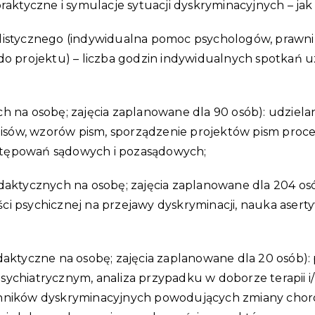
raktyczne i symulacje sytuacji dyskryminacyjnych – ja
istycznego (indywidualna pomoc psychologów, prawnik
do projektu) – liczba godzin indywidualnych spotkań 
h na osobę; zajęcia zaplanowane dla 90 osób): udziel
episów, wzorów pism, sporządzenie projektów pism pro
stępowań sądowych i pozasądowych;
daktycznych na osobę; zajęcia zaplanowane dla 204 os
 psychicznej na przejawy dyskryminacji, nauka asertyw
daktyczne na osobę; zajęcia zaplanowane dla 20 osób)
chiatrycznym, analiza przypadku w doborze terapii i/
i czynników dyskryminacyjnych powodujących zmiany ch