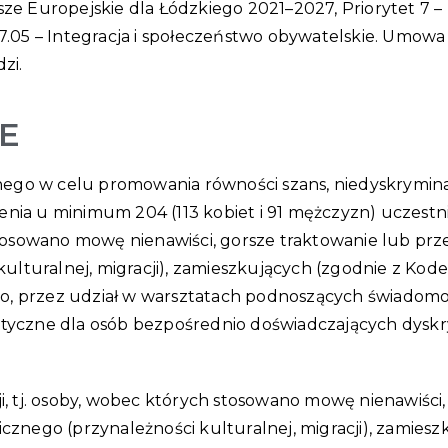
 Europejskie dla Łódzkiego 2021–2027, Priorytet 7 –
.07.05 – Integracja i społeczeństwo obywatelskie. Umow
zi.
E
ego w celu promowania równości szans, niedyskrymina
ienia u minimum 204 (113 kobiet i 91 mężczyzn) uczest
h stosowano mowę nienawiści, gorsze traktowanie lub p
ulturalnej, migracji), zamieszkujących (zgodnie z Ko
go, przez udział w warsztatach podnoszących świadomo
istyczne dla osób bezpośrednio doświadczających dyskr
, tj. osoby, wobec których stosowano mowę nienawiści,
nego (przynależności kulturalnej, migracji), zamiesz