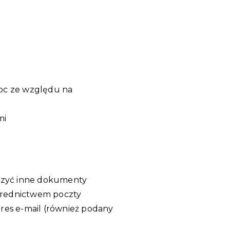
moc ze względu na
mi
ączyć inne dokumenty
ośrednictwem poczty
dres e-mail (również podany